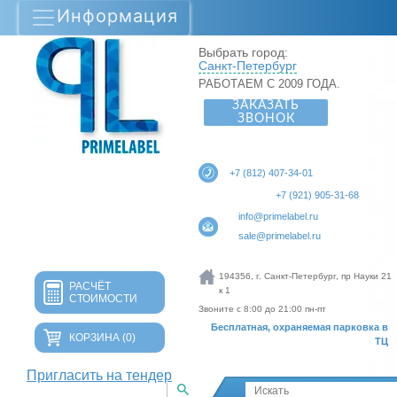
Информация
Выбрать город:
Санкт-Петербург
РАБОТАЕМ С 2009 ГОДА.
ЗАКАЗАТЬ
ЗВОНОК
+7 (812) 407-34-01
+7 (921) 905-31-68
info@primelabel.ru
sale@primelabel.ru
194356, г. Санкт-Петербург, пр Науки 21
РАСЧЁТ
к 1
СТОИМОСТИ
Звоните с 8:00 до 21:00 пн-пт
Бесплатная, охраняемая парковка в
КОРЗИНА
(0)
ТЦ
Пригласить на тендер