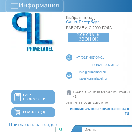
Информация
Выбрать город:
Санкт-Петербург
РАБОТАЕМ С 2009 ГОДА.
ЗАКАЗАТЬ
ЗВОНОК
+7 (812) 407-34-01
+7 (921) 905-31-68
info@primelabel.ru
sale@primelabel.ru
194356, г. Санкт-Петербург, пр Науки 21
РАСЧЁТ
к 1
СТОИМОСТИ
Звоните с 8:00 до 21:00 пн-пт
Бесплатная, охраняемая парковка в
КОРЗИНА
(0)
ТЦ
Пригласить на тендер