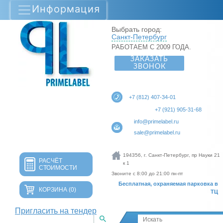
Информация
Выбрать город:
Санкт-Петербург
РАБОТАЕМ С 2009 ГОДА.
ЗАКАЗАТЬ
ЗВОНОК
+7 (812) 407-34-01
+7 (921) 905-31-68
info@primelabel.ru
sale@primelabel.ru
194356, г. Санкт-Петербург, пр Науки 21
РАСЧЁТ
к 1
СТОИМОСТИ
Звоните с 8:00 до 21:00 пн-пт
Бесплатная, охраняемая парковка в
КОРЗИНА
(0)
ТЦ
Пригласить на тендер