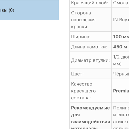
Красящий слой:
Смола 
вы (0)
Сторона
напыления
IN Вну
краски:
Ширина:
100 м
Длина намотки:
450 м
1/2 дю
Диаметр втулки:
мм)
Цвет:
Чёрн
Качество
красящего
Premi
состава:
Рекомендуемые
Полип
для
и синт
взаимодействия
этикет
материалы
ярлык