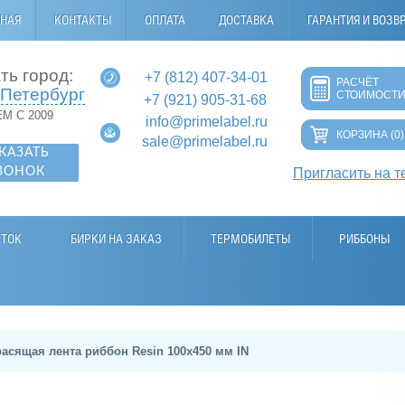
ВНАЯ
КОНТАКТЫ
ОПЛАТА
ДОСТАВКА
ГАРАНТИЯ И ВОЗВ
ть город:
+7 (812) 407-34-01
РАСЧЁТ
-Петербург
СТОИМОСТ
+7 (921) 905-31-68
М С 2009
info@primelabel.ru
КОРЗИНА
(0)
sale@primelabel.ru
КАЗАТЬ
ВОНОК
Пригласить на т
ЕТОК
БИРКИ НА ЗАКАЗ
ТЕРМОБИЛЕТЫ
РИББОНЫ
расящая лента риббон Resin 100х450 мм IN