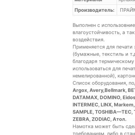
Производитель:
ПРАЙ
Выполнен с использовни
влагоустойчивость, а та
воздействия.
Применяется для печати 
(бумажные, текстиль и т
благодаря термическому
использоваться для печат
немелированной), картоне
Список оборудования, п
Argox, Avery,Bellmark, BE
DATAMAX, DOMINO, Eidos
INTERMEC, LINX, Markem
SAMPLE, TOSHIBA—TEC, TS
ZEBRA, ZODIAC, Атол.
Намотка может быть сде
требованиям, либо в ста