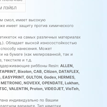
М ЛЭЙБЛ
ем смол, имеет высокую
кже имеет защиту против химического
этикеток на самых различных материалах
.д.). Обладает выской износостойкостью
 способу нанесения. Может
и на бумаге (как мелированной, так и
, текстиле и т.д.
оддерживающие риббоны Resin:
ALLEN,
TAPRINT, Bixolon, CAB, Citizen, DATAFLEX,
, EASYPRINT, GULTON, Godex, HERMES,
, METRONIC, NOVEXX, OPENDATE, Lukhan,
C, VALENTIN, Proton, VIDEOJET, VioTeh,
лана индивидуально по Вашим
ндартном варианте. Тип намотки