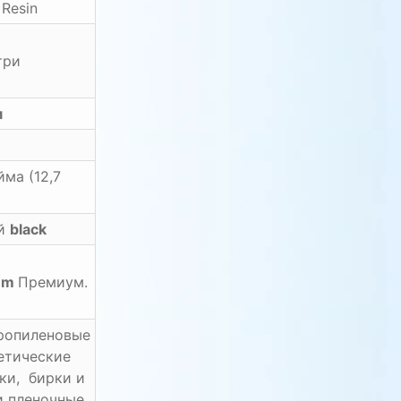
Resin
три
м
йма (12,7
ый
black
um
Премиум.
ропиленовые
етические
ки, бирки и
и пленочные