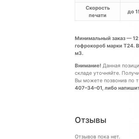
Скорость
до 1
печати
Минимальный
заказ
— 1
гофрокороб
марки
T24
.
м3
.
Внимание
!
Данная
позиц
складе
уточняйте
.
Получ
Вы
можете
позвонив
по
т
407
–
34
–
01
,
либо
напиши
Отзывы
Отзывов пока нет.