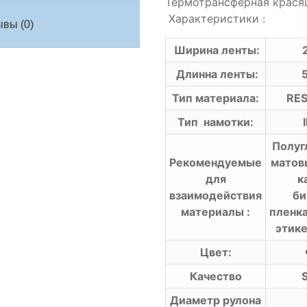
Термотрансферная крася
Характеристики :
вы (0)
Ширина ленты:
Длинна ленты:
Тип материала:
RES
Тип намотки:
I
Полуг
Рекомендуемые
матов
для
к
взаимодействия
би
материалы :
пленк
этике
Цвет:
Качество
Диаметр рулона