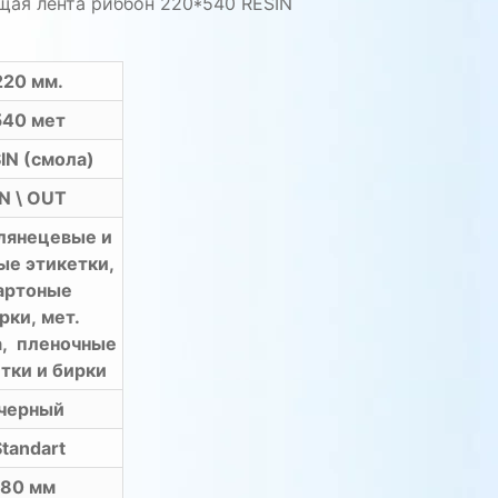
щая лента риббон 220*540 RESIN
220 мм.
540 мет
IN (смола)
N \ OUT
лянецевые и
ые этикетки,
артоные
рки, мет.
а, пленочные
тки и бирки
черный
Standart
80 мм