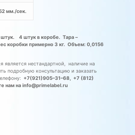
52 мм./сек.
2
штук
. 4
штук
в
коробе
.
Тара
–
Вес
коробки
примерно
3
кг
.
Объем
:
0
,
0156
ия
является
не
стандартной
,
наличие
на
ить
подробную
консультацию
и
заказать
елефону
:
+
7
(
921
)
905
–
31
–
68
, +
7
(
812
)
те
нам
на
info
@
primelabel
.
ru