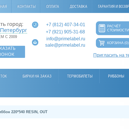
ВНАЯ
КОНТАКТЫ
ОПЛАТА
ДОСТАВКА
ГАРАНТИЯ И ВОЗВ
ть город:
+7 (812) 407-34-01
РАСЧЁТ
-Петербург
СТОИМОСТ
+7 (921) 905-31-68
М С 2009
info@primelabel.ru
КОРЗИНА
(0)
sale@primelabel.ru
КАЗАТЬ
ВОНОК
Пригласить на т
ЕТОК
БИРКИ НА ЗАКАЗ
ТЕРМОБИЛЕТЫ
РИББОНЫ
иббон 220*540 RESIN, OUT