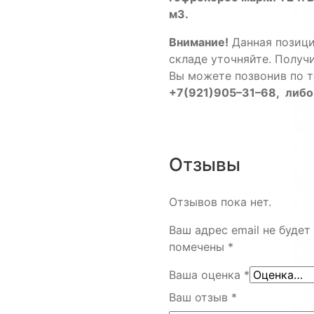
м3
.
Внимание
!
Данная
позиц
складе
уточняйте
.
Получ
Вы
можете
позвонив
по
т
+
7
(
921
)
905
–
31
–
68
,
либо
Отзывы
Отзывов пока нет.
Ваш адрес email не будет
помечены
*
Ваша оценка
*
Ваш отзыв
*