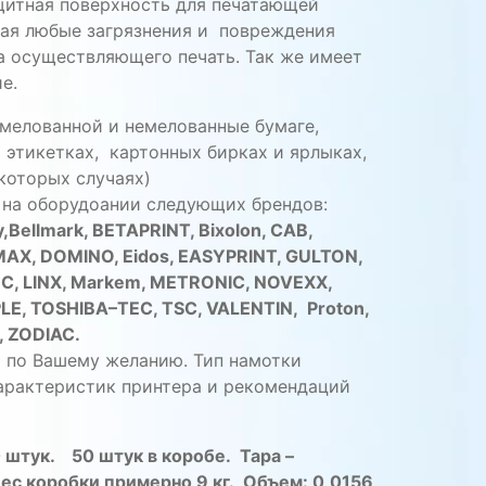
щитная
поверхность
для
печатающей
ая
любые
загрязнения
и
повреждения
а осуществляющего печать. Так же имеет
е.
мелованной
и
немелованные
бумаге
,
х
этикетках
,
картонных
бирках
и
ярлыках
,
которых
случаях
)
на
оборудоании
следующих
брендов
:
y
,
Bellmark
,
BETAPRINT
,
Bixolon
,
CAB
,
MAX
,
DOMINO
,
Eidos
,
EASYPRINT
,
GULTON
,
EC
,
LINX
,
Markem
,
METRONIC
,
NOVEXX
,
LE
,
TOSHIBA
–
TEC
,
TSC
,
VALENTIN
,
Proton
,
,
ZODIAC
.
и
по
Вашему
желанию
.
Тип
намотки
арактеристик
принтера
и
рекомендаций
0
штук
. 5
0
штук
в
коробе
.
Тара
–
Вес
коробки
примерно
9
кг
.
Объем
:
0
,
0156