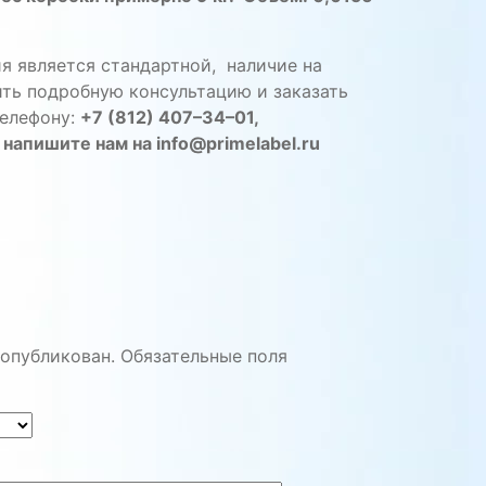
ия
является
стандартной
,
наличие
на
ить
подробную
консультацию
и
заказать
елефону
:
+
7
(
812
)
407
–
34
–
01
,
напишите
нам
на
info
@
primelabel
.
ru
 опубликован.
Обязательные поля