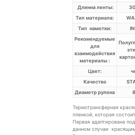
Длинна ленты:
30
Тип материала:
WAX
Тип намотки:
IN
Рекомендуемые
Полуг
для
эт
взаимодействия
карто
материалы :
Цвет:
ч
Качество
ST
Диаметр рулона
Термотрансферная крася
пленкой
,
которая
состои
Первая
адаптирована
по
данном случаи красящим