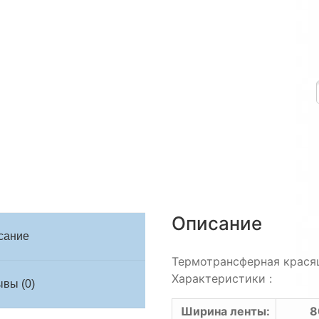
Описание
сание
Термотрансферная крася
Характеристики :
вы (0)
Ширина ленты:
8