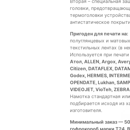
Вторая
–
специальная
за
головки
,
предотвращающ
термоголовки устройств
антистатическое покрыти
Пригоден
для
печати
на
:
полуглянцевых
и
матовы
текстильных
лентах
(
в
не
Используется
при
печати
Атол
,
ALLEN
,
Argox
,
Aver
Citizen
,
DATAFLEX
,
DATA
Godex
,
HERMES
,
INTERM
OPENDATE
,
Lukhan
,
SAMP
VIDEOJET
,
VioTeh
,
ZEBRA
Намотка
стандартная
ил
подбирается
исходя
из
х
изготовителя
.
Минимальный
заказ
— 5
гофрокороб
марки
T24
.