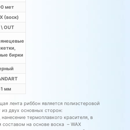
0 мет
 (воск)
 \ OUT
лянецевые
икетки,
ные бирки
ерный
ANDART
81 мм
щая лента риббон
является
полиэстеровой
т
из
двух
основных
сторон
:
д
нанесение
термоплавкого
красителя, в
 составом на основе воска – WAX