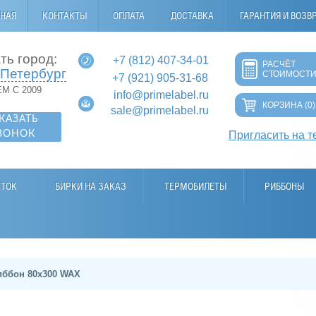
ВНАЯ
КОНТАКТЫ
ОПЛАТА
ДОСТАВКА
ГАРАНТИЯ И ВОЗВ
ть город:
+7 (812) 407-34-01
РАСЧЁТ
-Петербург
СТОИМОСТ
+7 (921) 905-31-68
М С 2009
info@primelabel.ru
КОРЗИНА
(0)
sale@primelabel.ru
КАЗАТЬ
ВОНОК
Пригласить на т
ЕТОК
БИРКИ НА ЗАКАЗ
ТЕРМОБИЛЕТЫ
РИББОНЫ
иббон 80х300 WAX