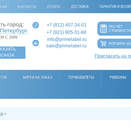
ВНАЯ
КОНТАКТЫ
ОПЛАТА
ДОСТАВКА
ГАРАНТИЯ И ВОЗВ
ть город:
+7 (812) 407-34-01
РАСЧЁТ
-Петербург
СТОИМОСТ
+7 (921) 905-31-68
М С 2009
info@primelabel.ru
КОРЗИНА
(0)
sale@primelabel.ru
КАЗАТЬ
ВОНОК
Пригласить на т
ЕТОК
БИРКИ НА ЗАКАЗ
ТЕРМОБИЛЕТЫ
РИББОНЫ
та
»