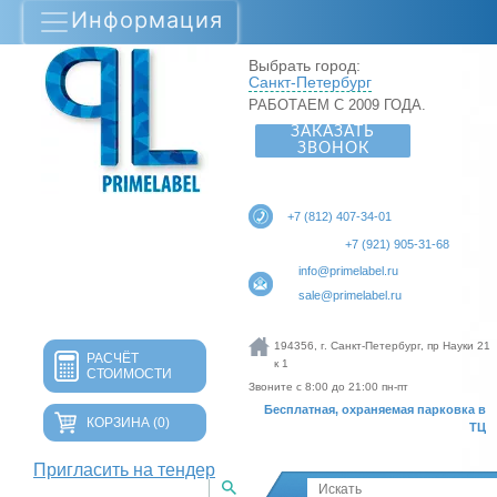
Информация
Выбрать город:
Санкт-Петербург
РАБОТАЕМ С 2009 ГОДА.
ЗАКАЗАТЬ
ЗВОНОК
+7 (812) 407-34-01
+7 (921) 905-31-68
info@primelabel.ru
sale@primelabel.ru
194356, г. Санкт-Петербург, пр Науки 21
РАСЧЁТ
к 1
СТОИМОСТИ
Звоните с 8:00 до 21:00 пн-пт
Бесплатная, охраняемая парковка в
КОРЗИНА
(0)
ТЦ
Пригласить на тендер