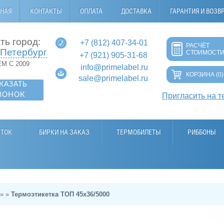
ВНАЯ
КОНТАКТЫ
ОПЛАТА
ДОСТАВКА
ГАРАНТИЯ И ВОЗВ
ть город:
+7 (812) 407-34-01
РАСЧЁТ
-Петербург
СТОИМОСТ
+7 (921) 905-31-68
М С 2009
info@primelabel.ru
КОРЗИНА
(0)
sale@primelabel.ru
КАЗАТЬ
ВОНОК
Пригласить на т
ЕТОК
БИРКИ НА ЗАКАЗ
ТЕРМОБИЛЕТЫ
РИББОНЫ
»
»
Термоэтикетка ТОП 45х36/5000