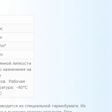
м;
м
/m²
m
янной липкости
о назначения на
е
ков. Рабочая
ратура: -40°C
C
зводятся из специальной термобумаги. Их
и с высоким сроком хранения. При