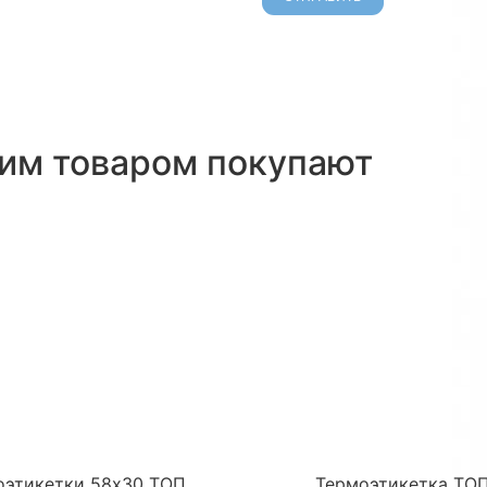
тим товаром покупают
оэтикетки 58х30 ТОП,
Термоэтикетка ТО