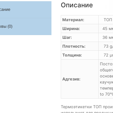
Описание
сание
Материал:
ТОП
вы (0)
Ширина:
45 м
Шаг:
36 м
Плотность:
73 g
Толщина:
72 μ
Посто
общег
основ
Адгезив:
каучу
темпе
to 70°
Термоэтикетки ТОП прои
используют для продукци