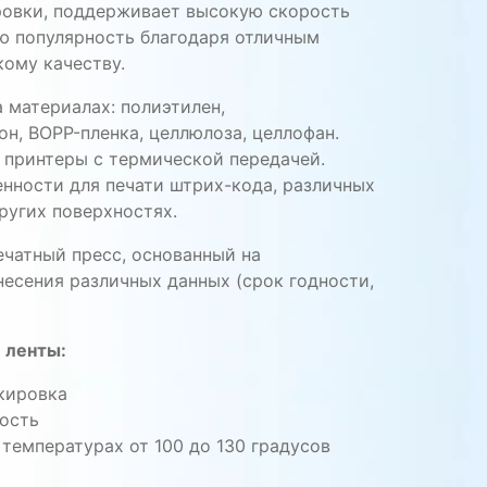
ровки, поддерживает высокую скорость
ю популярность благодаря отличным
ому качеству.
 материалах: полиэтилен,
н, BOPP-пленка, целлюлоза, целлофан.
 принтеры с термической передачей.
нности для печати штрих-кода, различных
других поверхностях.
ечатный пресс, основанный на
несения различных данных (срок годности,
 ленты:
кировка
ость
 температурах от 100 до 130 градусов