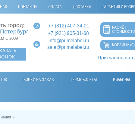
ВНАЯ
КОНТАКТЫ
ОПЛАТА
ДОСТАВКА
ГАРАНТИЯ И ВОЗВ
ть город:
+7 (812) 407-34-01
РАСЧЁТ
-Петербург
СТОИМОСТ
+7 (921) 905-31-68
М С 2009
info@primelabel.ru
КОРЗИНА
(0)
sale@primelabel.ru
КАЗАТЬ
ВОНОК
Пригласить на т
ЕТОК
БИРКИ НА ЗАКАЗ
ТЕРМОБИЛЕТЫ
РИББОНЫ
снения
»