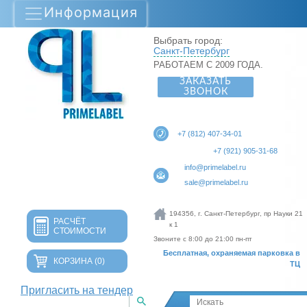
Информация
Выбрать город:
Санкт-Петербург
РАБОТАЕМ С 2009 ГОДА.
ЗАКАЗАТЬ
ЗВОНОК
+7 (812) 407-34-01
+7 (921) 905-31-68
info@primelabel.ru
sale@primelabel.ru
194356, г. Санкт-Петербург, пр Науки 21
РАСЧЁТ
к 1
СТОИМОСТИ
Звоните с 8:00 до 21:00 пн-пт
Бесплатная, охраняемая парковка в
КОРЗИНА
(0)
ТЦ
Пригласить на тендер