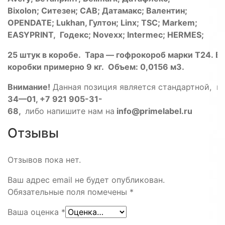
Bixolon; Ситезен; CAB; Датамакс; Валентин;
OPENDATE; Lukhan, Гултон; Linx; TSC; Markem;
EASYPRINT, Годекс; Novexx; Intermec; HERMES;
25
штук
в
коробе
.
Тара
—
гофрокороб
марки
T24
.
В
коробки
примерно
9
кг
.
Объем
:
0
,
0156
м3
.
Внимание
!
Данная
позиция
является
стандартной
,
н
34
—
01
, +
7
921
905-
31-
68
,
либо
напишите
нам
на
info
@
primelabel
.
ru
Отзывы
Отзывов пока нет.
Ваш адрес email не будет опубликован.
Обязательные поля помечены
*
Ваша оценка
*