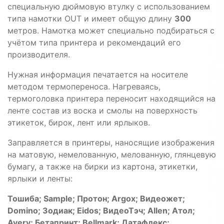
специальную дюймовую втулку с использованием
типа намотки OUT и имеет общую длину
300
метров. Намотка может специально подбираться с
учётом типа принтера и рекомендаций его
производителя.
Нужная информация печатается на носителе
методом термопереноса. Нагреваясь,
термоголовка принтера переносит находящийся на
ленте состав из воска и смолы на поверхность
этикеток, бирок, лент или ярлыков.
Заправляется в принтеры, наносящие изображения
на матовую, немелованную, мелованную, глянцевую
бумагу, а также на бирки из картона, этикетки,
ярлыки и ленты:
Тошиба; Sample; Протон; Argox; Видеожет;
Domino; Зодиак; Eidos; ВидеоТэч; Allen; Атол;
Avery; Бетапринт; Bellmark; Датафлекс;