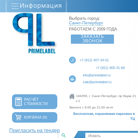
Информация
Выбрать город:
Санкт-Петербург
РАБОТАЕМ С 2009 ГОДА.
ЗАКАЗАТЬ
ЗВОНОК
+7 (812) 407-34-01
+7 (921) 905-31-68
info@primelabel.ru
sale@primelabel.ru
194356, г. Санкт-Петербург, пр Науки 21
РАСЧЁТ
к 1
СТОИМОСТИ
Звоните с 8:00 до 21:00 пн-пт
Бесплатная, охраняемая парковка в
КОРЗИНА
(0)
ТЦ
Пригласить на тендер